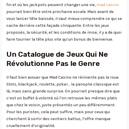
fin et où les jackpots peuvent changer une vie,
mad casino
pourrait bien être votre prochaine escale. Mais avant de
vous lancer tête baissée, il vaut mieux comprendre ce qui se
cache derrière cette façade clinquante. Entre les jeux
proposés, la sécurité, et les conditions de mise, il y a de quoi
faire tourner la tête plus vite qu’un bonus de bienvenue.
Un Catalogue de Jeux Qui Ne
Révolutionne Pas le Genre
Il faut bien avouer que Mad Casino ne réinvente pas la roue.
Slots, blackjack, roulette, poker… la panoplie classique est
là, mais sans grande surprise. On pourrait presque dire que
c’est un buffet à volonté où l’on retrouve les mêmes plats
que chez le voisin, juste présentés un peu différemment.
Pour les puristes, cela peut suffire, mais pour ceux qui
cherchent à sortir des sentiers battus, l’offre manque
cruellement d’originalité.