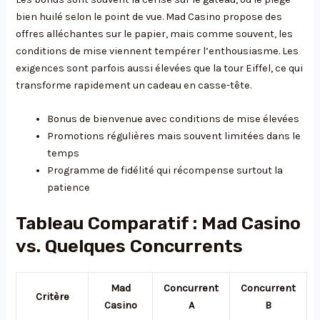
bien huilé selon le point de vue. Mad Casino propose des
offres alléchantes sur le papier, mais comme souvent, les
conditions de mise viennent tempérer l’enthousiasme. Les
exigences sont parfois aussi élevées que la tour Eiffel, ce qui
transforme rapidement un cadeau en casse-tête.
Bonus de bienvenue avec conditions de mise élevées
Promotions régulières mais souvent limitées dans le
temps
Programme de fidélité qui récompense surtout la
patience
Tableau Comparatif : Mad Casino
vs. Quelques Concurrents
Mad
Concurrent
Concurrent
Critère
Casino
A
B