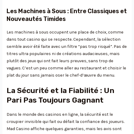
Les Machines à Sous : Entre Classiques et
Nouveautés Timides
Les machines à sous occupent une place de choix, comme
dans tout casino qui se respecte. Cependant, la sélection
semble avoir été faite avec un filtre “pas trop risqué”. Pas de
titres ultra populaires ni de créations audacieuses, mais
plutôt des jeux qui ont fait leurs preuves, sans trop de
vagues. C’est un peu comme aller au restaurant et choisir le
plat du jour sans jamais oser le chef-d’œuvre du menu.
La Sécurité et la Fiabilité : Un
Pari Pas Toujours Gagnant
Dans le monde des casinos en ligne, la sécurité est le
croupier invisible qui fait ou défait la confiance des joueurs.
Mad Casino affiche quelques garanties, mais les avis sont