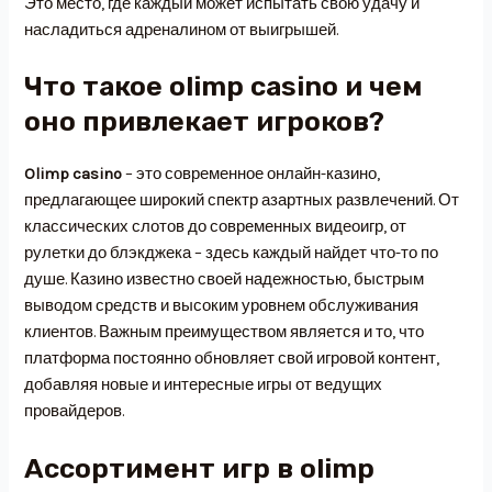
Это место, где каждый может испытать свою удачу и
насладиться адреналином от выигрышей.
Что такое olimp casino и чем
оно привлекает игроков?
Olimp casino
– это современное онлайн-казино,
предлагающее широкий спектр азартных развлечений. От
классических слотов до современных видеоигр, от
рулетки до блэкджека – здесь каждый найдет что-то по
душе. Казино известно своей надежностью, быстрым
выводом средств и высоким уровнем обслуживания
клиентов. Важным преимуществом является и то, что
платформа постоянно обновляет свой игровой контент,
добавляя новые и интересные игры от ведущих
провайдеров.
Ассортимент игр в olimp