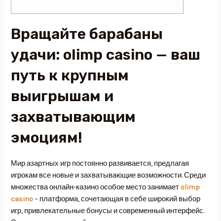
Вращайте барабаны
удачи: olimp casino — ваш
путь к крупным
выигрышам и
захватывающим
эмоциям!
Мир азартных игр постоянно развивается, предлагая
игрокам все новые и захватывающие возможности. Среди
множества онлайн-казино особое место занимает
olimp
casino
– платформа, сочетающая в себе широкий выбор
игр, привлекательные бонусы и современный интерфейс.