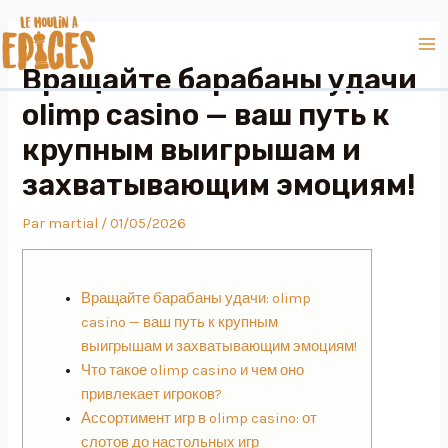
Aller
Navigation
Ma
au
des
Me
contenu
articles
Вращайте барабаны удачи
olimp casino — ваш путь к
крупным выигрышам и
захватывающим эмоциям!
Par
martial
/
01/05/2026
Вращайте барабаны удачи: olimp
casino — ваш путь к крупным
выигрышам и захватывающим эмоциям!
Что такое olimp casino и чем оно
привлекает игроков?
Ассортимент игр в olimp casino: от
слотов до настольных игр